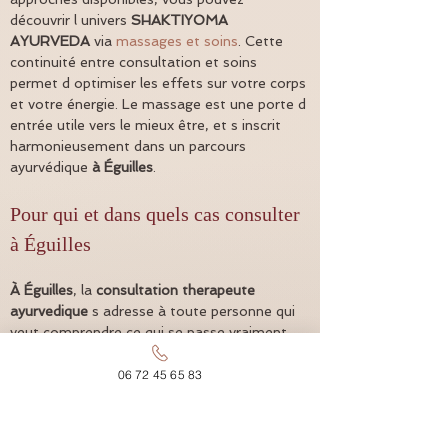
découvrir l univers 
SHAKTIYOMA 
AYURVEDA
 via 
massages et soins
. Cette 
continuité entre consultation et soins 
permet d optimiser les effets sur votre corps 
et votre énergie. Le massage est une porte d 
entrée utile vers le mieux être, et s inscrit 
harmonieusement dans un parcours 
ayurvédique 
à Éguilles
.
Pour qui et dans quels cas consulter 
à Éguilles
À Éguilles
, la 
consultation therapeute 
ayurvedique
 s adresse à toute personne qui 
veut comprendre ce qui se passe vraiment 
dans son corps. Vous pouvez consulter si 
vous cherchez à améliorer la digestion, 
06 72 45 65 83
apaiser des tensions récurrentes, réduire l 
impact du stress, ou soutenir la récupération 
après une période exigeante. L 