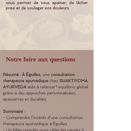
vous permet de vous apaiser, de lâcher
prise et de soulager vos douleurs.
Notre foire aux questions
Résumé :
À Éguilles
, une 
consultation 
therapeute ayurvedique
 chez 
SHAKTIYOMA 
AYURVEDA
 aide à relancer l equilibrio global 
grâce à des approches personnalisées, 
apaisantes et durables.
Sommaire :
- Comprendre l’intérêt d’une consultation 
therapeute ayurvedique à Éguilles
- Un bilan complet pour cibler les causes à 