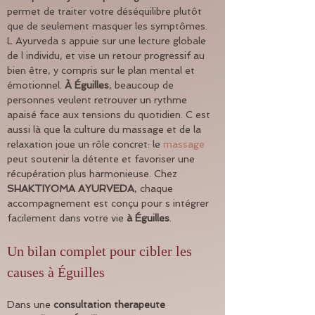
permet de traiter votre déséquilibre plutôt 
que de seulement masquer les symptômes. 
L Ayurveda s appuie sur une lecture globale 
de l individu, et vise un retour progressif au 
bien être, y compris sur le plan mental et 
émotionnel. 
À Éguilles
, beaucoup de 
personnes veulent retrouver un rythme 
apaisé face aux tensions du quotidien. C est 
aussi là que la culture du massage et de la 
relaxation joue un rôle concret: le 
massage
peut soutenir la détente et favoriser une 
récupération plus harmonieuse. Chez 
SHAKTIYOMA AYURVEDA
, chaque 
accompagnement est conçu pour s intégrer 
facilement dans votre vie 
à Éguilles
.
Un bilan complet pour cibler les 
causes à Éguilles
Dans une 
consultation therapeute 