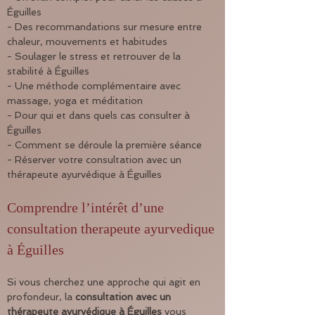
Éguilles
- Des recommandations sur mesure entre 
chaleur, mouvements et habitudes
- Soulager le stress et retrouver de la 
stabilité à Éguilles
- Une méthode complémentaire avec 
massage, yoga et méditation
- Pour qui et dans quels cas consulter à 
Éguilles
- Comment se déroule la première séance
- Réserver votre consultation avec un 
thérapeute ayurvédique à Éguilles
Comprendre l’intérêt d’une 
consultation therapeute ayurvedique 
à Éguilles
Si vous cherchez une approche qui agit en 
profondeur, la 
consultation avec un 
thérapeute ayurvédique à Éguilles
 vous 