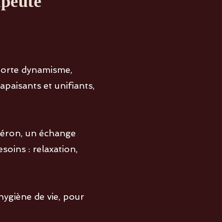
apeute
orte dynamisme,
paisants et unifiants,
héron, un échange
soins : relaxation,
.
ygiène de vie, pour