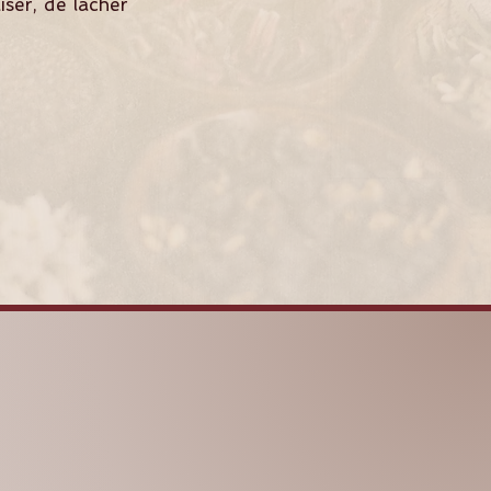
ser, de lâcher
SHAKTIYOMA
AYURVEDA