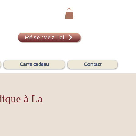
Réservez ici
A
Carte cadeau
Contact
dique à La