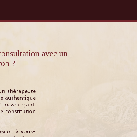
sultation avec un
ron ?
un thérapeute
he authentique
et ressourçant,
e constitution
nexion à vous-