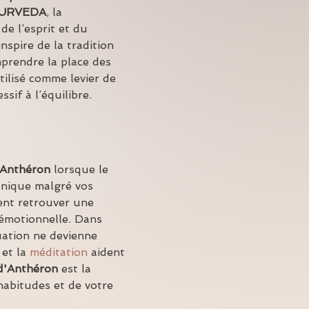
YURVEDA
, la 
de l’esprit et du 
nspire de la tradition 
prendre la place des 
tilisé comme levier de 
sif à l’équilibre.
'Anthéron
 lorsque le 
onique malgré vos 
ent retrouver une 
 émotionnelle. Dans 
uation ne devienne 
 et la 
méditation
 aident 
d'Anthéron
 est la 
habitudes et de votre 