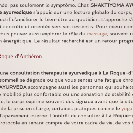
onde, pas seulement le symptôme. Chez 
SHAKTIYOMA A
e ayurvedique
 s’appuie sur une lecture globale du corps, 
jectif d’améliorer le bien-être au quotidien. L’approche s’i
t concrète et orientée vers vos ressentis. Pour mieux com
ous pouvez aussi explorer le rôle du 
massage
, souvent u
n énergétique. Le résultat recherché est un retour progres
Roque-d'Anthéron
 une 
consultation therapeute ayurvedique
à La Roque-d
le sommeil se dégrade ou que vous sentez une fatigue chr
 AYURVEDA
 accompagne aussi les personnes qui souhait
e mobilité plus confortable ou une sensation de stabilité
e, le corps exprime souvent des signaux avant que la sit
e la prise en charge, certaines pratiques comme le 
yoga
 l’apaisement interne. L’intérêt de consulter 
à La Roque-
 protocole en tenant compte de votre cadre de vie, de vos 