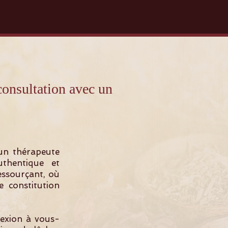
sultation avec un
un thérapeute
thentique et
ressourçant, où
 constitution
nexion à vous-