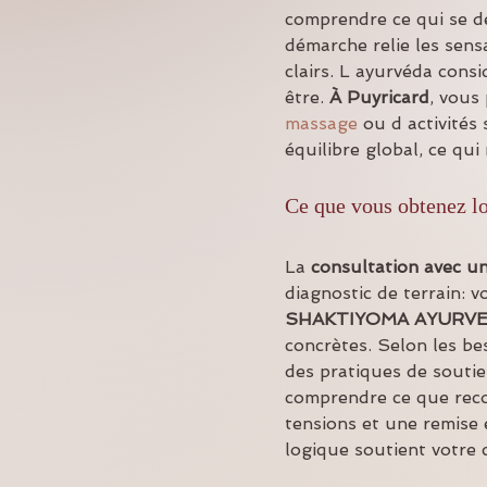
comprendre ce qui se d
démarche relie les sensa
clairs. L ayurvéda cons
être. 
À Puyricard
, vous
massage
 ou d activité
équilibre global, ce qui
Ce que vous obtenez lo
La 
consultation avec u
diagnostic de terrain: v
SHAKTIYOMA AYURV
concrètes. Selon les be
des pratiques de soutie
comprendre ce que recou
tensions et une remise 
logique soutient votre 