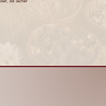
ser, de lâcher
SHAKTIYOMA
AYURVEDA