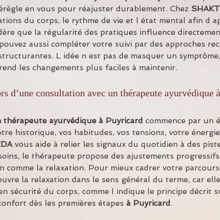
érègle en vous pour réajuster durablement. Chez 
SHAKT
tions du corps, le rythme de vie et l état mental afin d 
idère que la régularité des pratiques influence directemen
 pouvez aussi compléter votre suivi par des approches r
s structurantes. L idée n est pas de masquer un symptôme,
 rend les changements plus faciles à maintenir.
rs d’une consultation avec un thérapeute ayurvédique 
n thérapeute ayurvédique à Puyricard
 commence par un é
otre historique, vos habitudes, vos tensions, votre énergie 
EDA
 vous aide à relier les signaux du quotidien à des pis
soins, le thérapeute propose des ajustements progressifs
n comme la relaxation. Pour mieux cadrer votre parcours, i
vre la relaxation dans le sens général du terme, car elle
en sécurité du corps, comme l indique le principe décrit s
confort dès les premières étapes 
à Puyricard
.