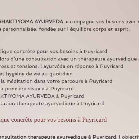
SHAKTIYOMA AYURVEDA
 accompagne vos besoins avec 
e
 personnalisée, fondée sur l équilibre corps et esprit.
ique concrète pour vos besoins à Puyricard
lors d’une consultation avec un thérapeute ayurvédique 
tress et tensions: l ayurvéda en réponse à Puyricard
 et hygiène de vie au quotidien
 la méditation dans votre parcours à Puyricard
a première séance à Puyricard
HAKTIYOMA AYURVEDA à Puyricard
ltation therapeute ayurvedique à Puyricard
que concrète pour vos besoins à Puyricard
onsultation therapeute ayurvedique
à Puyricard
, l object