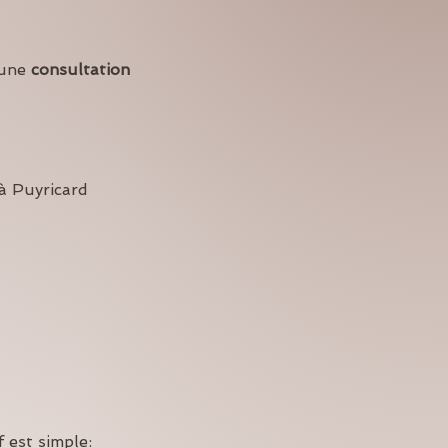
une 
consultation 
à Puyricard
if est simple: 