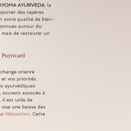
IYOMA AYURVEDA
, la 
apporter des repères 
t votre qualité de bien-
econnues autour du 
 mais de restaurer un 
à Puyricard
change orienté 
et vos priorités. 
tes ayurvédiques 
, souvent associés à 
l est utile de 
 vise une baisse des 
ur 
Relaxation
. Cette 