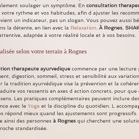
eulement soulager un symptôme. En 
consultation therape
 votre rythme et vos habitudes, afin d ajuster les recom
evient un indicateur, pas un slogan. Vous pouvez aussi bén
ns la détente, en lien avec la 
Relaxation
. 
À Rognes
, 
SHAK
tentive, adaptée à votre réalité locale et à vos besoins.
lisée selon votre terrain à Rognes
tion therapeute ayurvedique
 commence par une lecture g
nt, digestion, sommeil, stress et sensibilité aux variation
ar la tradition ayurvédique vise la prévention et la cohére
aduire vos ressentis en axes d action concrets, pour que
sens. Les pratiques complémentaires peuvent inclure des
nce avec le 
Yoga
 et la discipline du quotidien. L accompa
orps répond mieux quand les ajustements sont progressifs. 
 ainsi des personnes 
à Rognes
 qui cherchent une soluti
roche standardisée.