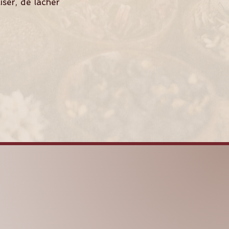
ser, de lâcher
SHAKTIYOMA
AYURVEDA