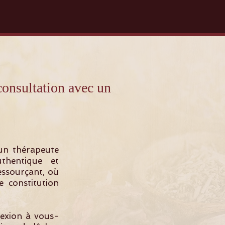
sultation avec un
un thérapeute
thentique et
ressourçant, où
 constitution
nexion à vous-