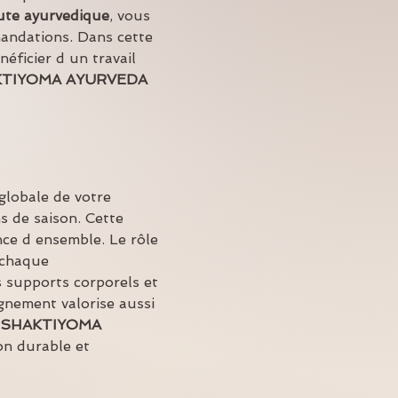
ute ayurvedique
, vous 
mandations. Dans cette 
éficier d un travail 
TIYOMA AYURVEDA
lobale de votre 
s de saison. Cette 
nce d ensemble. Le rôle 
 chaque 
 supports corporels et 
gnement valorise aussi 
SHAKTIYOMA 
on durable et 