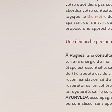
votre quotidien, pas s
abordez votre contexte,
logique, le 
Bien-être
 d
apaisant qui s inscrit da
propose une approche at
Une démarche personna
À Rognes
, une 
consulta
terrain: énergie du mome
étape est essentielle, c
du thérapeute est de tr
recommandation ait du 
respiratoires, en cohére
la régularité, car le c
AYURVEDA
 accompagne
personnalisée, sans app