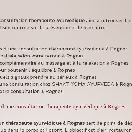
consultation therapeute ayurvedique
 aide à retrouver l e
sée centrée sur la prévention et le bien-être.
ts d une consultation therapeute ayurvedique à Rognes
alisée selon votre terrain à Rognes
omplémentaire au massage et à la relaxation à Rognes
ur soutenir l équilibre à Rognes
uels signaux prendre au sérieux à Rognes
 une consultation chez SHAKTIYOMA AYURVEDA à Rogn
votre consultation à Rognes
 d une consultation therapeute ayurvedique à Rognes
 un thérapeute ayurvédique à Rognes
 sert de point de dé
e dans le corps et l esprit. L objectif est clair: restaurer 