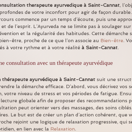
onsultation therapeute ayurvedique
à Saint-Cannat
, l’ob
profondes de votre inconfort pour agir de façon durable.
rcours commence par un temps d’écoute, puis une approc
s et de l’esprit. L’Ayurveda ne se limite pas à soulager sur
vention et la régularité des habitudes. Cette démarche s’
ien-être, proche de ce que l’on associe au 
Bien-être
. V
s à votre rythme et à votre réalité 
à Saint-Cannat
.
e consultation avec un thérapeute ayurvédique
n thérapeute ayurvédique à Saint-Cannat
 suit une struc
rendre la démarche efficace. D’abord, vous décrivez vos s
, votre niveau de stress et vos périodes de fatigue. Ensui
e lecture globale afin de proposer des recommandations p
ultation peut orienter vers des massages, des soins ciblés,
es. Le but est de créer un plan d’action cohérent, que v
oche rejoint une logique de relaxation progressive, qui s
idien, en lien avec la 
Relaxation
.