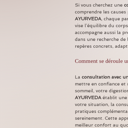
Si vous cherchez une 
c
comprendre les causes 
AYURVEDA
, chaque pa
vise l’équilibre du corp
accompagne aussi la pré
dans une recherche de b
repères concrets, adapté
Comment se déroule un
La 
consultation avec u
mettre en confiance et 
sommeil, votre digestion
AYURVEDA
 établit un
votre situation, la cons
pratiques complémentair
sereinement. Cette appr
meilleur confort au quot