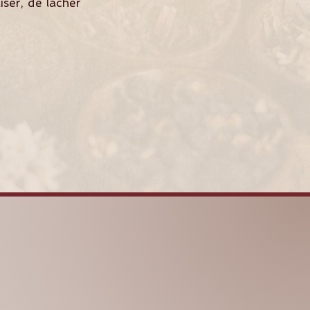
ser, de lâcher
SHAKTIYOMA
AYURVEDA