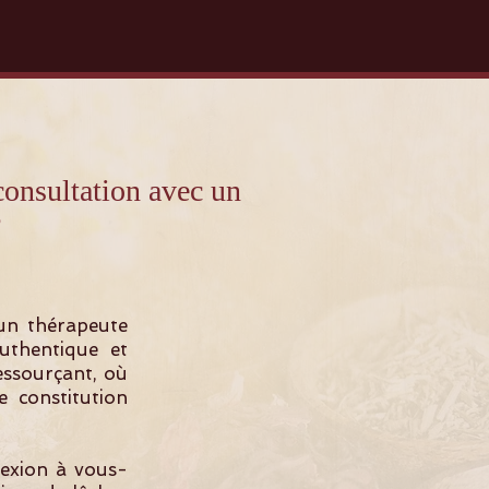
sultation avec un
?
un thérapeute
uthentique et
ressourçant, où
 constitution
nexion à vous-