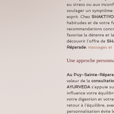
au stress ou aux inconf
soulager un symptôme: el
esprit. Chez 
SHAKTIYO
habitudes et de votre f
recommandations concrè
favorise la détente et l
découvrir l’offre de 
SH
Réparade
: 
massages et 
Une approche personnal
Au Puy-Sainte-Répara
valeur de la 
consultati
AYURVEDA
 s’appuie s
influence votre équilibr
votre digestion et votr
retour à l’équilibre, a
personnalisation évite 