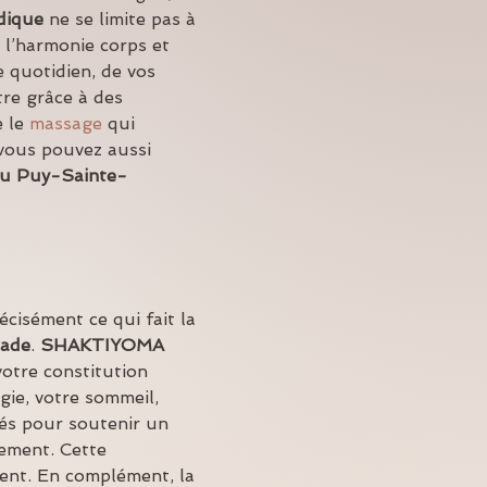
dique
 ne se limite pas à 
r l’harmonie corps et 
 quotidien, de vos 
tre grâce à des 
 le 
massage
 qui 
 vous pouvez aussi 
u Puy-Sainte-
écisément ce qui fait la 
rade
. 
SHAKTIYOMA 
otre constitution 
gie, votre sommeil, 
sés pour soutenir un 
nement. Cette 
dent. En complément, la 