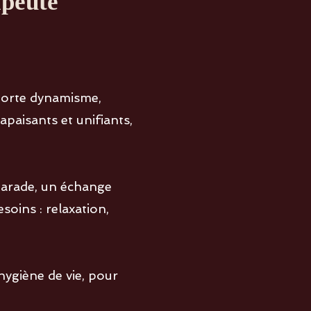
apeute
orte dynamisme,
paisants et unifiants,
parade, un échange
soins : relaxation,
.
ygiène de vie, pour