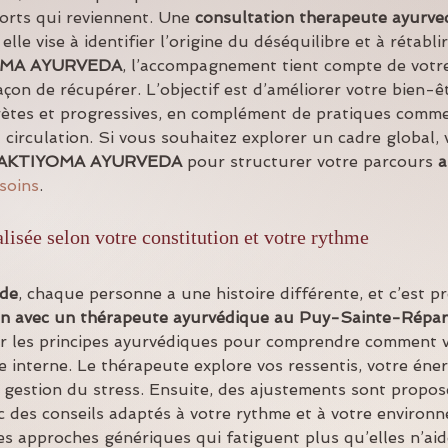
orts qui reviennent. Une 
consultation therapeute ayurve
le vise à identifier l’origine du déséquilibre et à rétabli
MA AYURVEDA
, l’accompagnement tient compte de votre
açon de récupérer. L’objectif est d’améliorer votre bien-ê
tes et progressives, en complément de pratiques comme
a circulation. Si vous souhaitez explorer un cadre global,
AKTIYOMA AYURVEDA
 pour structurer votre parcours 
a
soins
.
isée selon votre constitution et votre rythme
de
, chaque personne a une histoire différente, et c’est pr
on avec un thérapeute ayurvédique au Puy-Sainte-Répa
ur les principes ayurvédiques pour comprendre comment v
e interne. Le thérapeute explore vos ressentis, votre éner
e gestion du stress. Ensuite, des ajustements sont propo
vec des conseils adaptés à votre rythme et à votre environ
les approches génériques qui fatiguent plus qu’elles n’ai