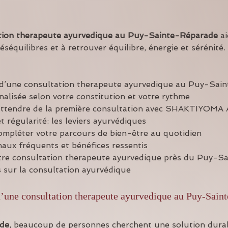
tion therapeute ayurvedique
au Puy-Sainte-Réparade
 a
séquilibres et à retrouver équilibre, énergie et sérénité.
 d’une consultation therapeute ayurvedique au Puy-Sai
alisée selon votre constitution et votre rythme
attendre de la première consultation avec SHAKTIYOM
t régularité: les leviers ayurvédiques
ompléter votre parcours de bien-être au quotidien
aux fréquents et bénéfices ressentis
tre consultation therapeute ayurvedique près du Puy-S
 sur la consultation ayurvédique
d’une consultation therapeute ayurvedique au Puy-Sain
de
, beaucoup de personnes cherchent une solution durabl