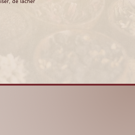
ser, de lâcher
SHAKTIYOMA
AYURVEDA