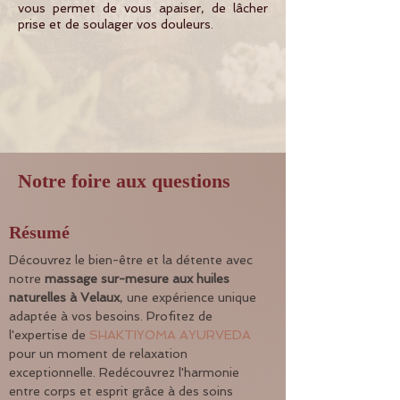
vous permet de vous apaiser, de lâcher
prise et de soulager vos douleurs.
Notre foire aux questions
Résumé
Découvrez le bien-être et la détente avec 
notre 
massage sur-mesure aux huiles 
naturelles à Velaux
, une expérience unique 
adaptée à vos besoins. Profitez de 
l'expertise de 
SHAKTIYOMA AYURVEDA
pour un moment de relaxation 
exceptionnelle. Redécouvrez l'harmonie 
entre corps et esprit grâce à des soins 