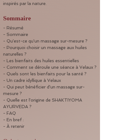
inspirés par la nature.
Sommaire
- Résumé
- Sommaire
- Qu'est-ce qu'un massage sur-mesure ?
- Pourquoi choisir un massage aux huiles 
naturelles ?
- Les bienfaits des huiles essentielles
- Comment se déroule une séance à Velaux ?
- Quels sont les bienfaits pour la santé ?
- Un cadre idyllique à Velaux
- Qui peut bénéficier d'un massage sur-
mesure ?
- Quelle est l'origine de SHAKTIYOMA 
AYURVEDA ?
- FAQ
- En bref :
- À retenir