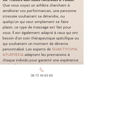
Que vous soyez un athlète cherchant à 
améliorer vos performances, une personne 
stressée souhaitant se détendre, ou 
quelqu'un qui veut simplement se faire 
plaisir, ce type de massage est fait pour 
vous. Il est également adapté à ceux qui ont 
besoin d'un soin thérapeutique spécifique ou 
qui souhaitent un moment de détente 
personnalisé. Les experts de 
SHAKTIYOMA 
AYURVEDA
 adaptent les prestations à 
chaque individu pour garantir une expérience 
optimale.
06 72 45 65 83
Quelle est l'origine de 
SHAKTIYOMA AYURVEDA ?
**SHAKTIYOMA AYURVEDA**
 est né de la 
passion pour le bien-être et l'art du massage 
personnalisé. Ancré dans les traditions 
ayurvédiques, ce centre de bien-être à 
Velaux met l'accent sur les 
huiles naturelles