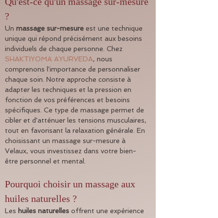
Qu'est-ce qu'un massage sur-mesure 
?
Un 
massage sur-mesure
 est une technique 
unique qui répond précisément aux besoins 
individuels de chaque personne. Chez 
SHAKTIYOMA AYURVEDA
, nous 
comprenons l'importance de personnaliser 
chaque soin. Notre approche consiste à 
adapter les techniques et la pression en 
fonction de vos préférences et besoins 
spécifiques. Ce type de massage permet de 
cibler et d'atténuer les tensions musculaires, 
tout en favorisant la relaxation générale. En 
choisissant un massage sur-mesure à 
Velaux, vous investissez dans votre bien-
être personnel et mental.
Pourquoi choisir un massage aux 
huiles naturelles ?
Les 
huiles naturelles
 offrent une expérience 