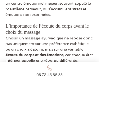
un centre émotionnel majeur, souvent appelé le 
“deuxième cerveau”, où s’accumulent stress et 
émotions non exprimées.
L’importance de l’écoute du corps avant le 
choix du massage
Choisir un massage ayurvédique ne repose donc 
pas uniquement sur une préférence esthétique 
ou un choix aléatoire, mais sur une véritable 
écoute du corps et des émotions
, car chaque état 
intérieur appelle une réponse différente.
C’est cette capacité d’adaptation qui fait toute la 
06 72 45 65 83
richesse de l’Ayurveda, puisqu’elle permet 
d’ajuster le soin en fonction de la personne et 
non l’inverse, ce qui garantit une efficacité 
beaucoup plus profonde.
Conclusion : le bon massage au bon moment
En définitive, savoir quel massage ayurvédique 
choisir revient à comprendre que votre état 
émotionnel du moment est le meilleur indicateur 
de ce dont votre corps a besoin, car le stress, la 
fatigue, l’agitation ou les émotions bloquées ne 