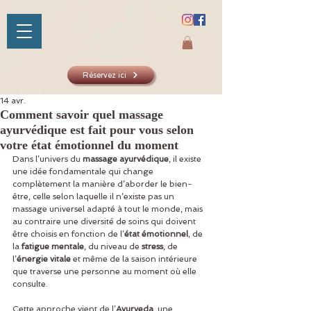
Réservez ici
14 avr.
Comment savoir quel massage
ayurvédique est fait pour vous selon
SHAKTIYOM
votre état émotionnel du moment
Dans l’univers du 
massage ayurvédique
, il existe 
AYURVED
une idée fondamentale qui change 
complètement la manière d’aborder le bien-
être, celle selon laquelle il n’existe pas un 
massage universel adapté à tout le monde, mais 
au contraire une diversité de soins qui doivent 
être choisis en fonction de l’
état émotionnel
, de 
la 
fatigue mentale
, du niveau de 
stress
, de 
l’
énergie vitale
 et même de la saison intérieure 
que traverse une personne au moment où elle 
consulte.
Cette approche vient de l’
Ayurveda
, une 