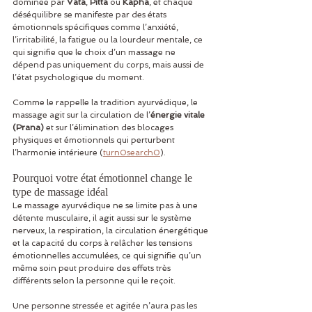
dominée par 
Vata
, 
Pitta
 ou 
Kapha
, et chaque 
déséquilibre se manifeste par des états 
émotionnels spécifiques comme l’anxiété, 
l’irritabilité, la fatigue ou la lourdeur mentale, ce 
qui signifie que le choix d’un massage ne 
dépend pas uniquement du corps, mais aussi de 
l’état psychologique du moment.
Comme le rappelle la tradition ayurvédique, le 
massage agit sur la circulation de l’
énergie vitale 
(Prana)
 et sur l’élimination des blocages 
physiques et émotionnels qui perturbent 
l’harmonie intérieure (
turn0search0
).
Pourquoi votre état émotionnel change le 
type de massage idéal
Le massage ayurvédique ne se limite pas à une 
détente musculaire, il agit aussi sur le système 
nerveux, la respiration, la circulation énergétique 
et la capacité du corps à relâcher les tensions 
émotionnelles accumulées, ce qui signifie qu’un 
même soin peut produire des effets très 
différents selon la personne qui le reçoit.
Une personne stressée et agitée n’aura pas les 