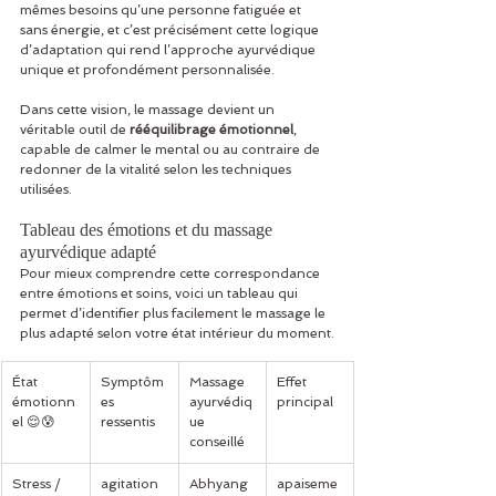
mêmes besoins qu’une personne fatiguée et 
sans énergie, et c’est précisément cette logique 
d’adaptation qui rend l’approche ayurvédique 
unique et profondément personnalisée.
Dans cette vision, le massage devient un 
véritable outil de 
rééquilibrage émotionnel
, 
capable de calmer le mental ou au contraire de 
redonner de la vitalité selon les techniques 
utilisées.
Tableau des émotions et du massage 
ayurvédique adapté
Pour mieux comprendre cette correspondance 
entre émotions et soins, voici un tableau qui 
permet d’identifier plus facilement le massage le 
plus adapté selon votre état intérieur du moment.
État 
Symptôm
Massage 
Effet 
émotionn
es 
ayurvédiq
principal
el 😌😰
ressentis
ue 
conseillé
Stress / 
agitation 
Abhyang
apaiseme