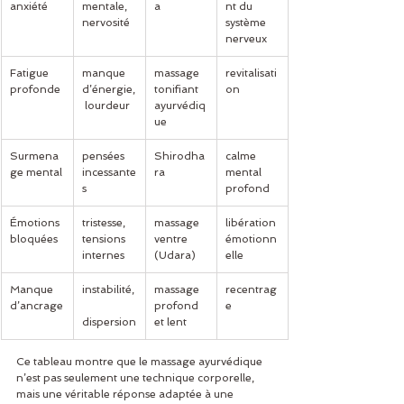
anxiété
mentale, 
a
nt du 
nervosité
système 
nerveux
Fatigue 
manque 
massage 
revitalisati
profonde
d’énergie,
tonifiant 
on
 lourdeur
ayurvédiq
ue
Surmena
pensées 
Shirodha
calme 
ge mental
incessante
ra
mental 
s
profond
Émotions 
tristesse, 
massage 
libération 
bloquées
tensions 
ventre 
émotionn
internes
(Udara)
elle
Manque 
instabilité,
massage 
recentrag
d’ancrage
profond 
e
dispersion
et lent
Ce tableau montre que le massage ayurvédique 
n’est pas seulement une technique corporelle, 
mais une véritable réponse adaptée à une 