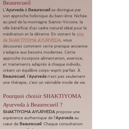
Beaurecueil
L'
Ayurveda
 à 
Beaurecueil
 se distingue par 
son approche holistique du bien-être. Nichée 
au pied de la montagne Sainte-Victoire, la 
ville bénéficie d'un cadre naturel idéal pour la 
méditation et la détente. En visitant le 
site 
de SHAKTIYOMA AYURVEDA
, vous 
découvrez comment cette pratique ancienne 
s'adapte aux besoins modernes. Cette 
approche incorpore alimentation, exercice, 
et traitements adaptés à chaque individu, 
créant un équilibre corps-esprit parfait. À 
Beaurecueil
, l'
Ayurveda
 n'est pas seulement 
une thérapie, c'est un véritable mode de vie.
Pourquoi choisir SHAKTIYOMA 
Ayurveda à Beaurecueil ?
SHAKTIYOMA AYURVEDA
 propose une 
expérience authentique de l'
Ayurveda
 au 
cœur de 
Beaurecueil
. Chaque consultation 