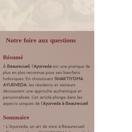
Notre foire aux questions
Résumé
À 
Beaurecueil
, l'
Ayurveda
 est une pratique de 
plus en plus reconnue pour ses bienfaits 
holistiques. En choisissant 
SHAKTIYOMA 
AYURVEDA
, les résidents et visiteurs 
découvrent une approche authentique et 
personnalisée. Cet article plonge dans les 
aspects uniques de l'
Ayurveda à Beaurecueil
.
Sommaire
- L'Ayurveda, un art de vivre à Beaurecueil