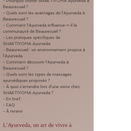
- Pourquoi choisir SHAKTIYOMA Ayurveda à 
Beaurecueil ?
- Quels sont les avantages de l'Ayurveda à 
Beaurecueil ?
- Comment l'Ayurveda influence-t-il la 
communauté de Beaurecueil ?
- Les pratiques spécifiques de 
SHAKTIYOMA Ayurveda
- Beaurecueil : un environnement propice à 
l'Ayurveda
- Comment découvrir l'Ayurveda à 
Beaurecueil ?
- Quels sont les types de massages 
ayurvédiques proposés ?
- À quoi s'attendre lors d'une visite chez 
SHAKTIYOMA Ayurveda ?
- En bref :
- FAQ
- À retenir
L'Ayurveda, un art de vivre à 