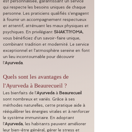
est personnalisée, garantissant un service 
qui respecte les besoins uniques de chaque 
personne. Les praticiens qualifiés s'engagent 
à fournir un accompagnement respectueux 
et attentif, atténuant les maux physiques et 
psychiques. En privilégiant 
SHAKTIYOMA
, 
vous bénéficiez d'un savoir-faire unique, 
combinant tradition et modernité. Le service 
exceptionnel et l'atmosphère sereine en font 
un lieu incontournable pour découvrir 
l'
Ayurveda
.
Quels sont les avantages de 
l'Ayurveda à Beaurecueil ?
Les bienfaits de l'
Ayurveda
 à 
Beaurecueil
sont nombreux et variés. Grâce à ses 
méthodes naturelles, cette pratique aide à 
rééquilibrer les énergies vitales et à renforcer 
le système immunitaire. En adoptant 
l'
Ayurveda
, les habitants peuvent améliorer 
leur bien-être général, gérer le stress et 