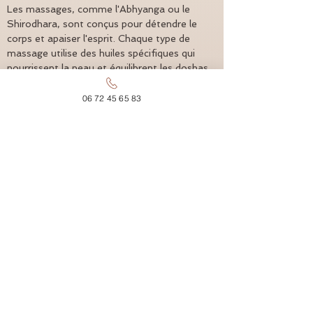
Les massages, comme l'Abhyanga ou le 
Shirodhara, sont conçus pour détendre le 
corps et apaiser l'esprit. Chaque type de 
massage utilise des huiles spécifiques qui 
nourrissent la peau et équilibrent les doshas. 
Les techniques appliquées visent à améliorer 
la circulation sanguine et à libérer les 
06 72 45 65 83
tensions accumulées. Ces soins 
personnalisés soutiennent la guérison 
holistique et revitalisent l'énergie vitale.
À quoi s'attendre lors d'une visite 
chez SHAKTIYOMA Ayurveda ?
Lors d'une visite chez 
SHAKTIYOMA 
Ayurveda
 à 
Beaurecueil
, attendez-vous à 
vivre une expérience transformante. À votre 
arrivée, une atmosphère apaisante vous 
entoure, accentuée par des odeurs de 
plantes et huiles essentielles. Un bilan de 
santé personnalisé vous est proposé pour 