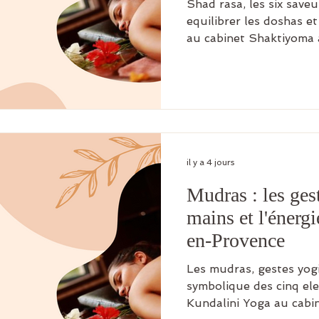
Shad rasa, les six save
equilibrer les doshas et 
au cabinet Shaktiyoma à
il y a 4 jours
Mudras : les ges
mains et l'énergi
en-Provence
Les mudras, gestes yogi
symbolique des cinq el
Kundalini Yoga au cabi