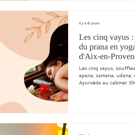
il y a 6 jours
Les cinq vayus : 
du prana en yoga
d'Aix-en-Proven
Les cinq vayus, souffles
apana, samana, udana, 
Ayurvéda au cabinet Sh
d'Aix.