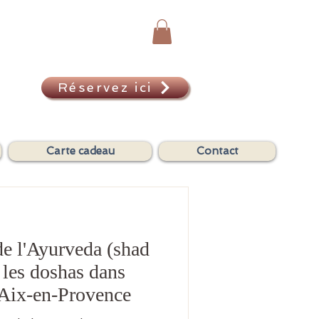
Réservez ici
A
Carte cadeau
Contact
de l'Ayurveda (shad
r les doshas dans
d'Aix-en-Provence