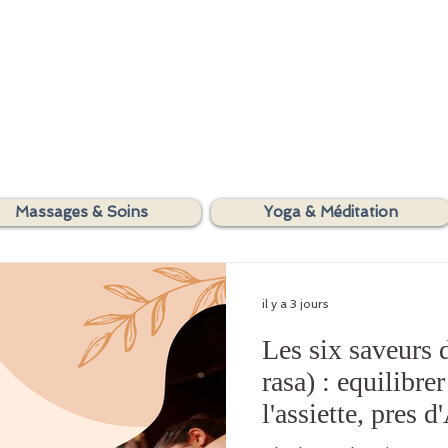
SHAKTIYOM
Massages & Soins
Yoga & Méditation
AYURVEDA
il y a 3 jours
Les six saveurs 
rasa) : equilibre
l'assiette, pres 