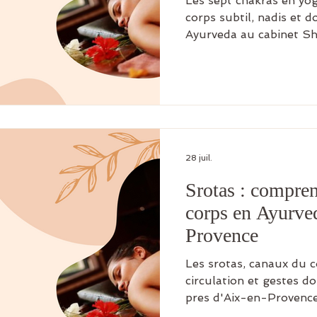
Les sept chakras en yog
corps subtil, nadis et d
Ayurveda au cabinet Sh
d'Aix.
28 juil.
Srotas : compren
corps en Ayurved
Provence
Les srotas, canaux du c
circulation et gestes do
pres d'Aix-en-Provence,