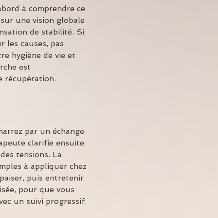
’abord à comprendre ce 
 sur une vision globale 
sation de stabilité. Si 
ur les causes, pas 
e hygiène de vie et 
rche est 
e récupération.
marrez par un échange 
apeute clarifie ensuite 
 des tensions. La 
mples à appliquer chez 
aiser, puis entretenir 
lisée, pour que vous 
ec un suivi progressif.