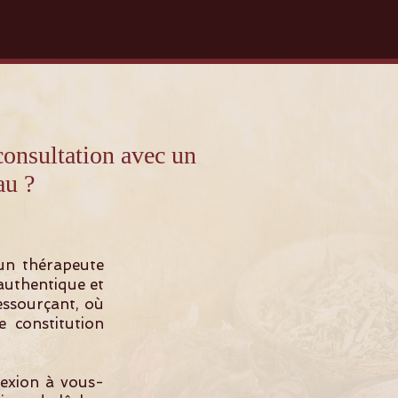
sultation avec un
au ?
un thérapeute
authentique et
ressourçant, où
 constitution
nexion à vous-