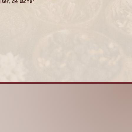
ser, de lâcher
SHAKTIYOMA
AYURVEDA