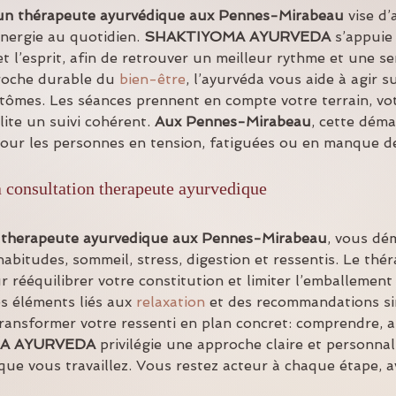
 un thérapeute ayurvédique aux Pennes-Mirabeau
 vise d
énergie au quotidien. 
SHAKTIYOMA AYURVEDA
 s’appuie
t l’esprit, afin de retrouver un meilleur rythme et une sen
oche durable du 
bien-être
, l’ayurvéda vous aide à agir s
ômes. Les séances prennent en compte votre terrain, votr
lite un suivi cohérent. 
Aux Pennes-Mirabeau
, cette déma
pour les personnes en tension, fatiguées ou en manque d
 consultation therapeute ayurvedique
 therapeute ayurvedique
aux Pennes-Mirabeau
, vous dé
bitudes, sommeil, stress, digestion et ressentis. Le thér
ur rééquilibrer votre constitution et limiter l’emballement
s éléments liés aux 
relaxation
 et des recommandations si
transformer votre ressenti en plan concret: comprendre, ap
A AYURVEDA
 privilégie une approche claire et personna
que vous travaillez. Vous restez acteur à chaque étape, av