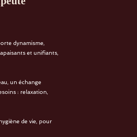
apeute
orte dynamisme,
paisants et unifiants,
eau, un échange
soins : relaxation,
.
ygiène de vie, pour