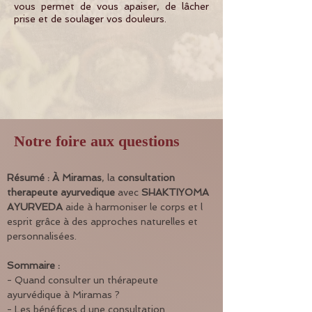
vous permet de vous apaiser, de lâcher
prise et de soulager vos douleurs.
Notre foire aux questions
Résumé :
À Miramas
, la 
consultation 
therapeute ayurvedique
 avec 
SHAKTIYOMA 
AYURVEDA
 aide à harmoniser le corps et l 
esprit grâce à des approches naturelles et 
personnalisées.
Sommaire :
- Quand consulter un thérapeute 
ayurvédique à Miramas ?
- Les bénéfices d une consultation 