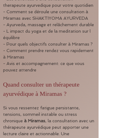
therapeute ayurvedique pour votre quotidien
- Comment se déroule une consultation à 
Miramas avec SHAKTIYOMA AYURVEDA
- Ayurveda, massage et relâchement durable
- L impact du yoga et de la meditation sur l 
équilibre
- Pour quels objectifs consulter à Miramas ?
- Comment prendre rendez vous rapidement 
à Miramas
- Avis et accompagnement: ce que vous 
pouvez attendre
Quand consulter un thérapeute 
ayurvédique à Miramas ?
Si vous ressentez fatigue persistante, 
tensions, sommeil instable ou stress 
chronique 
à Miramas
, la consultation avec un 
thérapeute ayurvédique peut apporter une 
lecture claire et actionnable. Une 