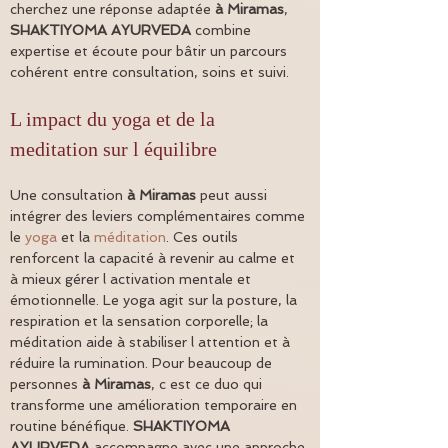
cherchez une réponse adaptée 
à Miramas
, 
SHAKTIYOMA AYURVEDA
 combine 
expertise et écoute pour bâtir un parcours 
cohérent entre consultation, soins et suivi.
L impact du yoga et de la 
meditation sur l équilibre
Une consultation 
à Miramas
 peut aussi 
intégrer des leviers complémentaires comme 
le 
yoga
 et la 
méditation
. Ces outils 
renforcent la capacité à revenir au calme et 
à mieux gérer l activation mentale et 
émotionnelle. Le yoga agit sur la posture, la 
respiration et la sensation corporelle; la 
méditation aide à stabiliser l attention et à 
réduire la rumination. Pour beaucoup de 
personnes 
à Miramas
, c est ce duo qui 
transforme une amélioration temporaire en 
routine bénéfique. 
SHAKTIYOMA 
AYURVEDA
 accompagne avec une approche 