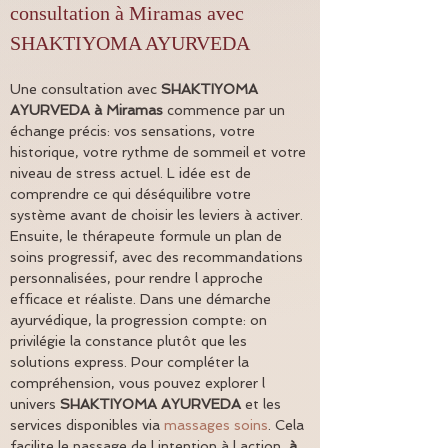
consultation à Miramas avec 
SHAKTIYOMA AYURVEDA
Une consultation avec 
SHAKTIYOMA 
AYURVEDA
à Miramas
 commence par un 
échange précis: vos sensations, votre 
historique, votre rythme de sommeil et votre 
niveau de stress actuel. L idée est de 
comprendre ce qui déséquilibre votre 
système avant de choisir les leviers à activer. 
Ensuite, le thérapeute formule un plan de 
soins progressif, avec des recommandations 
personnalisées, pour rendre l approche 
efficace et réaliste. Dans une démarche 
ayurvédique, la progression compte: on 
privilégie la constance plutôt que les 
solutions express. Pour compléter la 
compréhension, vous pouvez explorer l 
univers 
SHAKTIYOMA AYURVEDA
 et les 
services disponibles via 
massages soins
. Cela 
facilite le passage de l intention à l action, 
à 