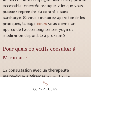
accessible, orientée pratique, afin que vous 
puissiez reprendre du contrôle sans 
surcharge. Si vous souhaitez approfondir les 
pratiques, la page 
cours
 vous donne un 
aperçu de l accompagnement yoga et 
meditation disponible à proximité.
Pour quels objectifs consulter à 
Miramas ?
La 
consultation avec un thérapeute 
ayurvédique à Miramas
 répond à des 
demandes variées, avec une méthode 
personnalisée. Vous pouvez consulter pour 
06 72 45 65 83
retrouver un sommeil plus profond, calmer 
les tensions liées au stress, équilibrer la 
digestion, soutenir l énergie au quotidien ou 
accompagner une période de changement. L 
ayurveda est particulièrement apprécié 
quand vous cherchez une approche 