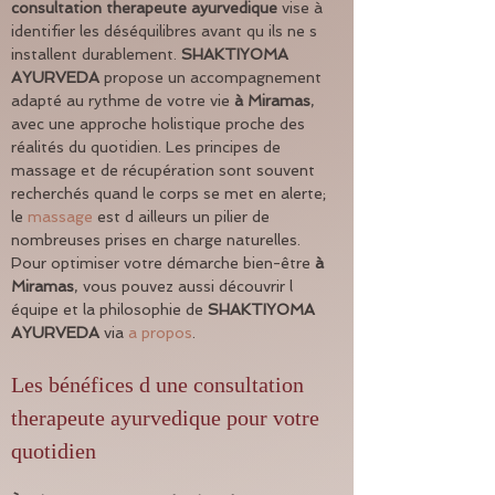
consultation therapeute ayurvedique
 vise à 
identifier les déséquilibres avant qu ils ne s 
installent durablement. 
SHAKTIYOMA 
AYURVEDA
 propose un accompagnement 
adapté au rythme de votre vie 
à Miramas
, 
avec une approche holistique proche des 
réalités du quotidien. Les principes de 
massage et de récupération sont souvent 
recherchés quand le corps se met en alerte; 
le 
massage
 est d ailleurs un pilier de 
nombreuses prises en charge naturelles. 
Pour optimiser votre démarche bien-être 
à 
Miramas
, vous pouvez aussi découvrir l 
équipe et la philosophie de 
SHAKTIYOMA 
AYURVEDA
 via 
a propos
.
Les bénéfices d une consultation 
therapeute ayurvedique pour votre 
quotidien