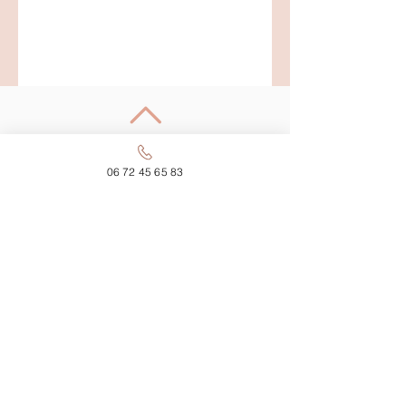
Retour en haut
06 72 45 65 83
Shaktiyoma Ayurvéda sur
les réseaux :
Mentions légales
Politique en matière de cookies
Politique de confidentialité
CGV
Blog