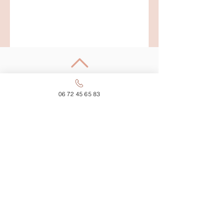
Retour en haut
06 72 45 65 83
Shaktiyoma Ayurvéda sur
les réseaux :
Mentions légales
Politique en matière de cookies
Politique de confidentialité
CGV
Blog