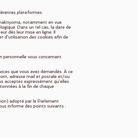
fférentes plateformes.
r Shaktiyoma, notamment en vue
logique. Dans un tel cas, la date de
ur dès leur mise en ligne. Il
t d’utilisation des cookies afin de
on personnelle vous concernant.
ervices que vous avez demandés. À ce
nom, adresse mail et postale et/ou
ous acceptez expressément qu’elles
ntionnées à la fin de chaque
ion) adopté par le Parlement
ous informe des points suivants :