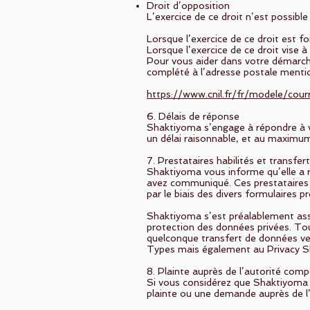
Droit d’opposition
L’exercice de ce droit n’est possible
Lorsque l’exercice de ce droit est f
Lorsque l’exercice de ce droit vise à
Pour vous aider dans votre démarche,
complété à l’adresse postale mentio
https://www.cnil.fr/fr/modele/cou
6. Délais de réponse
Shaktiyoma s’engage à répondre à v
un délai raisonnable, et au maximu
7. Prestataires habilités et transfe
Shaktiyoma vous informe qu’elle a re
avez communiqué. Ces prestataires 
par le biais des divers formulaires 
Shaktiyoma s’est préalablement assu
protection des données privées. Tout
quelconque transfert de données ver
Types mais également au Privacy Shi
8. Plainte auprès de l’autorité com
Si vous considérez que Shaktiyoma 
plainte ou une demande auprès de l