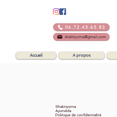
06.72.45.65.83
shaktiyoma@gmail.com
Accueil
A propos
Shaktiyoma
Ayurvéda
Politique de confidentialité