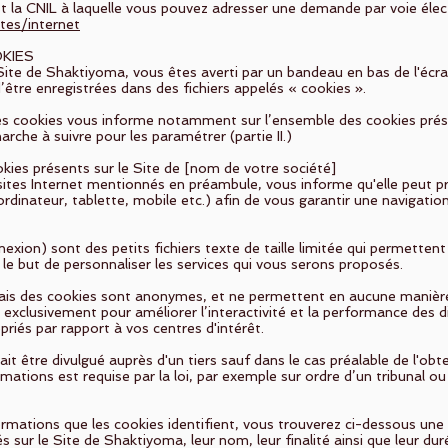
 la CNIL à laquelle vous pouvez adresser une demande par voie électr
ntes/internet
OKIES
 Site de Shaktiyoma, vous êtes averti par un bandeau en bas de l'écr
’être enregistrées dans des fichiers appelés « cookies ».
 des cookies vous informe notamment sur l’ensemble des cookies prés
marche à suivre pour les paramétrer (partie II.)
okies présents sur le Site de [nom de votre société]
ites Internet mentionnés en préambule, vous informe qu'elle peut pr
ordinateur, tablette, mobile etc.) afin de vous garantir une navigation
xion) sont des petits fichiers texte de taille limitée qui permettent
le but de personnaliser les services qui vous serons proposés.
 biais des cookies sont anonymes, et ne permettent en aucune manière
 exclusivement pour améliorer l’interactivité et la performance des di
priés par rapport à vos centres d'intérêt.
it être divulgué auprès d'un tiers sauf dans le cas préalable de l'o
rmations est requise par la loi, par exemple sur ordre d’un tribunal o
ormations que les cookies identifient, vous trouverez ci-dessous une li
és sur le Site de Shaktiyoma, leur nom, leur finalité ainsi que leur du