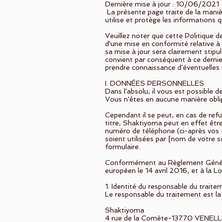
Dernière mise à jour : 10/06/2021
La présente page traite de la man
utilise et protège les informations 
Veuillez noter que cette Politique
d'une mise en conformité relative à 
sa mise à jour sera clairement stipul
convient par conséquent à ce dernier
prendre connaissance d'éventuelles 
I. DONNÉES PERSONNELLES
Dans l'absolu, il vous est possible
Vous n'êtes en aucune manière obl
Cependant il se peut, en cas de ref
titre, Shaktiyoma peut en effet êt
numéro de téléphone (ci-après vos 
soient utilisées par [nom de votre s
formulaire.
Conformément au Règlement Général
européen le 14 avril 2016, et à la L
1. Identité du responsable du traite
Le responsable du traitement est l
Shaktiyoma
4 rue de la Comète-13770 VENEL