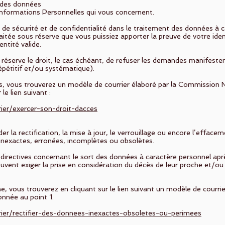
 des données
Informations Personnelles qui vous concernent.
n de sécurité et de confidentialité dans le traitement des données à 
itée sous réserve que vous puissiez apporter la preuve de votre id
entité valide.
réserve le droit, le cas échéant, de refuser les demandes manifestem
épétitif et/ou systématique).
, vous trouverez un modèle de courrier élaboré par la Commission N
le lien suivant :
rier/exercer-son-droit-dacces
der la rectification, la mise à jour, le verrouillage ou encore l’eff
 inexactes, erronées, incomplètes ou obsolètes.
directives concernant le sort des données à caractère personnel aprè
uvent exiger la prise en considération du décès de leur proche et/ou
 vous trouverez en cliquant sur le lien suivant un modèle de courrie
nnée au point 1.
rier/rectifier-des-donnees-inexactes-obsoletes-ou-perimees