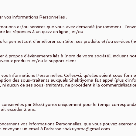
er vos Informations Personnelles :
formations et/ou services que vous avez demandé (notamment : l’envo
e les réponses à un quizz en ligne ; et/ou
nts lui permettant d’améliorer son Site, ses produits et/ou services (
ter à propos d'évènements liés à [nom de votre société], incluant n
veaux produits et/ou le support client.
vos Informations Personnelles. Celles-ci, qu'elles soient sous forme
eption des sous-traitants auxquels Shaktiyoma fait appel (plus d'infor
, ni aucun de ses sous-traitants, ne procèdent à la commercialisati
conservées par Shaktiyoma uniquement pour le temps correspondant à
rait excéder 2 ans.
concernant vos Informations Personnelles, que vous pouvez exercer e
n envoyant un email à l'adresse
shaktiyoma@gmail.com