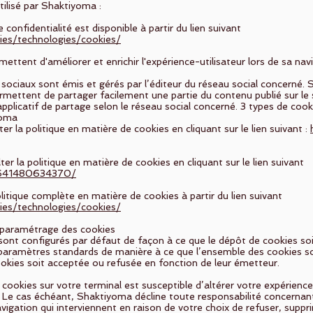
tilisé par Shaktiyoma :
 confidentialité est disponible à partir du lien suivant
cies/technologies/cookies/
ettent d'améliorer et enrichir l'expérience-utilisateur lors de sa nav
sociaux sont émis et gérés par l’éditeur du réseau social concerné. 
mettent de partager facilement une partie du contenu publié sur l
applicatif de partage selon le réseau social concerné. 3 types de coo
yoma
 la politique en matière de cookies en cliquant sur le lien suivant :
r la politique en matière de cookies en cliquant sur le lien suivant
96641480634370/
itique complète en matière de cookies à partir du lien suivant
cies/technologies/cookies/
e paramétrage des cookies
 sont configurés par défaut de façon à ce que le dépôt de cookies so
s paramètres standards de manière à ce que l’ensemble des cookies s
okies soit acceptée ou refusée en fonction de leur émetteur.
okies sur votre terminal est susceptible d’altérer votre expérience-
s. Le cas échéant, Shaktiyoma décline toute responsabilité concernant
igation qui interviennent en raison de votre choix de refuser, suppr