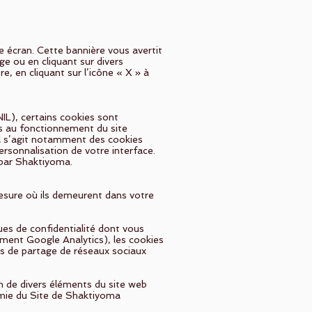
e écran. Cette bannière vous avertit
e ou en cliquant sur divers
, en cliquant sur l’icône « X » à
L), certains cookies sont
es au fonctionnement du site
 Il s’agit notamment des cookies
ersonnalisation de votre interface.
 par Shaktiyoma.
mesure où ils demeurent dans votre
ques de confidentialité dont vous
mment Google Analytics), les cookies
ies de partage de réseaux sociaux
on de divers éléments du site web
omie du Site de Shaktiyoma