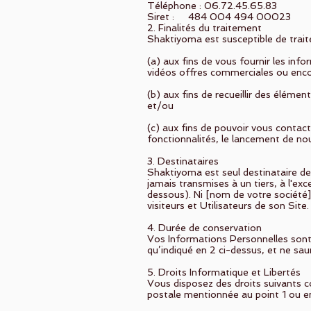
Téléphone : 06.72.45.65.83
Siret : 484 004 494 00023
2. Finalités du traitement
Shaktiyoma est susceptible de trait
(a) aux fins de vous fournir les in
vidéos offres commerciales ou encor
(b) aux fins de recueillir des éléme
et/ou
(c) aux fins de pouvoir vous contac
fonctionnalités, le lancement de nou
3. Destinataires
Shaktiyoma est seul destinataire de 
jamais transmises à un tiers, à l'exc
dessous). Ni [nom de votre société]
visiteurs et Utilisateurs de son Site.
4. Durée de conservation
Vos Informations Personnelles sont 
qu’indiqué en 2 ci-dessus, et ne sau
5. Droits Informatique et Libertés
Vous disposez des droits suivants 
postale mentionnée au point 1 ou e