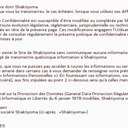
ière dont Shaktiyoma
que vous lui transmettez, le cas échéant, lorsque vous utilisez ses di
 de Confidentialité est susceptible d’être modifiée ou complétée pa
toute évolution législative, règlementaire, jurisprudentielle ou techno
ée en tête de la présente page. Ces modifications engagent l’Utilisate
 de consulter régulièrement la présente politique de confidentialité e
mises à jour.
 de visiter le Site de Shaktiyoma sans communiquer aucune informati
igé de transmettre quelconque information à Shaktiyoma
us, que vous ne puissiez pas accéder à toutes les informations ou s
re amené dans certains cas à vous demander de renseigner votre pré
« Informations Personnelles »). En fournissant ces informations, v
ociété], aux fins stipulées au point 2 ci-dessous ainsi qu'à celles me
 sur la Protection des Données (General Data Protection Régulat
oi Informatique et Libertés du 6 janvier 1978 modifiée, Shaktiyoma v
ment
a société Shaktiyoma (ci-après : «Shaktiyoma»).
LES