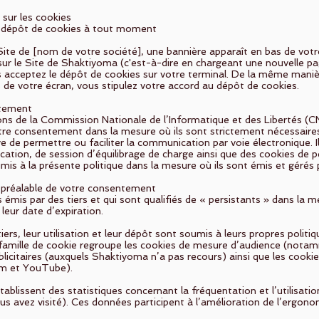
 sur les cookies
e dépôt de cookies à tout moment
 Site de [nom de votre société], une bannière apparaît en bas de votr
sur le Site de Shaktiyoma (c'est-à-dire en chargeant une nouvelle pag
 acceptez le dépôt de cookies sur votre terminal. De la même manière
s de votre écran, vous stipulez votre accord au dépôt de cookies.
ntement
de la Commission Nationale de l’Informatique et des Libertés (CNI
otre consentement dans la mesure où ils sont strictement nécessair
ive de permettre ou faciliter la communication par voie électronique.
fication, de session d’équilibrage de charge ainsi que des cookies de p
is à la présente politique dans la mesure où ils sont émis et gérés
il préalable de votre consentement
 émis par des tiers et qui sont qualifiés de « persistants » dans la 
leur date d’expiration.
ers, leur utilisation et leur dépôt sont soumis à leurs propres politi
 famille de cookie regroupe les cookies de mesure d’audience (nota
blicitaires (auxquels Shaktiyoma n’a pas recours) ainsi que les cook
m et YouTube).
blissent des statistiques concernant la fréquentation et l’utilisati
 avez visité). Ces données participent à l’amélioration de l’ergon