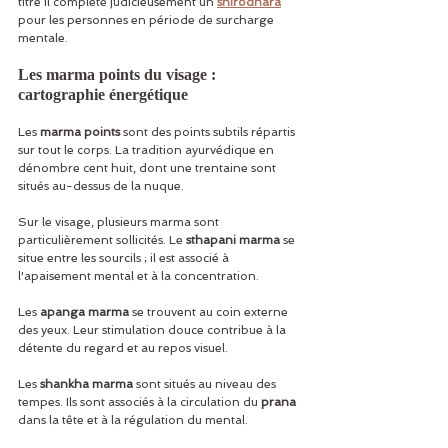
titre il complète judicieusement un 
shirodhara
pour les personnes en période de surcharge 
mentale.
Les marma points du visage : 
cartographie énergétique
Les 
marma points
 sont des points subtils répartis 
sur tout le corps. La tradition ayurvédique en 
dénombre cent huit, dont une trentaine sont 
situés au-dessus de la nuque.
Sur le visage, plusieurs marma sont 
particulièrement sollicités. Le 
sthapani marma
 se 
situe entre les sourcils ; il est associé à 
l'apaisement mental et à la concentration.
Les 
apanga marma
 se trouvent au coin externe 
des yeux. Leur stimulation douce contribue à la 
détente du regard et au repos visuel.
Les 
shankha marma
 sont situés au niveau des 
tempes. Ils sont associés à la circulation du 
prana
dans la tête et à la régulation du mental.