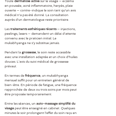
Toute 
dermatose active
 sur le visage — eczéma 
en poussée, acné inflammatoire, herpès, plaie 
ouverte — contre-indique le soin tant qu'un avis 
médical n'a pas été donné. La consultation 
auprès d'un dermatologue reste prioritaire.
Les 
traitements esthétiques récents
 — injections, 
peelings, lasers — demandent un délai d'attente 
convenu avec le praticien initial. Le 
mukabhyanga ne s'y substitue jamais.
Pendant la 
grossesse
, le soin reste accessible 
avec une installation adaptée et un choix d'huiles 
douces. L'avis du suivi médical de grossesse 
prévaut.
En termes de 
fréquence
, un mukabhyanga 
mensuel suffit pour un entretien général de 
bien-être. En période de fatigue, une fréquence 
rapprochée de deux ou trois soins par mois peut 
être proposée temporairement.
Entre les séances, un 
auto-massage simplifié du 
visage
 peut être enseigné en cabinet. Quelques 
minutes le soir prolongent l'effet du soin reçu en 