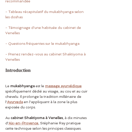
recommandée
- Tableau récapitulatif du mukabhyanga selon 
les doshas
- Témoignage d'une habituée du cabinet de 
Venelles
- Questions fréquentes sur le mukabhyanga
- Prenez rendez-vous au cabinet Shaktiyoma à 
Venelles
Introduction
Le 
mukabhyanga
 est le 
massage ayurvédique
spécifiquement dédié au visage, au cou et au cuir 
chevelu. Il prolonge la tradition millénaire de 
l'
Ayurveda
 en l'appliquant à la zone la plus 
exposée du corps.
Au 
cabinet Shaktiyoma à Venelles
, à dix minutes 
d'
Aix-en-Provence
, Stéphanie Ray pratique 
cette technique selon les principes classiques. 