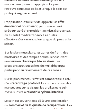
meilleure microcirculation locale
 grâce aux 
manœuvres lentes et appuyées. La peau 
retrouve souplesse et éclat lorsque le soin est 
pratiqué régulièrement.
L'application d'huile tiède apporte un 
effet 
émollient et nourrissant
, particulièrement 
précieux après l'exposition au mistral provençal 
ou au soleil méditerranéen. Les huiles 
sélectionnées varient selon le type de peau et la 
saison.
Sur le plan musculaire, les zones du front, des 
mâchoires et des tempes accumulent souvent 
une 
tension chronique liée au stress
. Les 
pressions appliquées lors du mukabhyanga 
participent au relâchement de ces zones.
Sur le plan mental, l'effet est comparable à celui 
d'un 
recentrage profond
. La concentration des 
manœuvres sur le visage, les oreilles et le cuir 
chevelu invite à 
ralentir le rythme intérieur
.
Le soin est souvent associé à une amélioration 
du 
sommeil et de la qualité de récupération
. À ce 