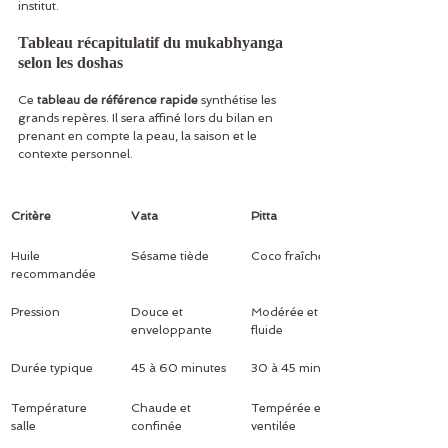
institut.
Tableau récapitulatif du mukabhyanga 
selon les doshas
Ce 
tableau de référence rapide
 synthétise les 
grands repères. Il sera affiné lors du bilan en 
prenant en compte la peau, la saison et le 
contexte personnel.
Critère
Vata
Pitta
Huile 
Sésame tiède
Coco fraîche
recommandée
Pression
Douce et 
Modérée et 
enveloppante
fluide
Durée typique
45 à 60 minutes
30 à 45 minutes
Température 
Chaude et 
Tempérée et 
salle
confinée
ventilée