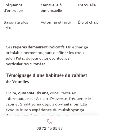
Fréquence 
Mensuelle à 
Mensuelle
d'entretien
bimensuelle
Saison la plus 
Automne et hiver
Été et chaleurs
utile
Ces 
repères demeurent indicatifs
. Un échange 
préalable permet toujours d'affiner les choix 
selon l'état du jour et les éventuelles 
particularités cutanées.
Témoignage d'une habituée du cabinet 
de Venelles
Claire, 
quarante-six ans
, consultante en 
informatique sur Aix-en-Provence, fréquente le 
cabinet Shaktiyoma depuis dix-huit mois. Elle 
évoque ici son expérience du mukabhyanga 
dans son hygiène de vie quotidienne.
06 72 45 65 83
J'ai découvert le 
mukabhyanga après une 