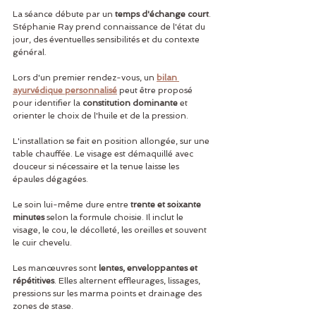
La séance débute par un 
temps d'échange court
. 
Stéphanie Ray prend connaissance de l'état du 
jour, des éventuelles sensibilités et du contexte 
général.
Lors d'un premier rendez-vous, un 
bilan 
ayurvédique personnalisé
 peut être proposé 
pour identifier la 
constitution dominante
 et 
orienter le choix de l'huile et de la pression.
L'installation se fait en position allongée, sur une 
table chauffée. Le visage est démaquillé avec 
douceur si nécessaire et la tenue laisse les 
épaules dégagées.
Le soin lui-même dure entre 
trente et soixante 
minutes
 selon la formule choisie. Il inclut le 
visage, le cou, le décolleté, les oreilles et souvent 
le cuir chevelu.
Les manœuvres sont 
lentes, enveloppantes et 
répétitives
. Elles alternent effleurages, lissages, 
pressions sur les marma points et drainage des 
zones de stase.