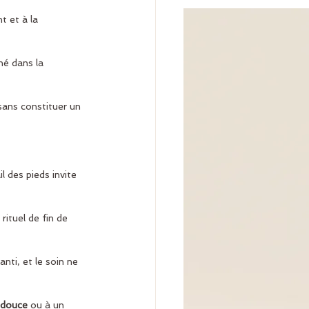
 et à la 
hé dans la 
 sans constituer un 
 des pieds invite 
 rituel de fin de 
nti, et le soin ne 
e douce
 ou à un 