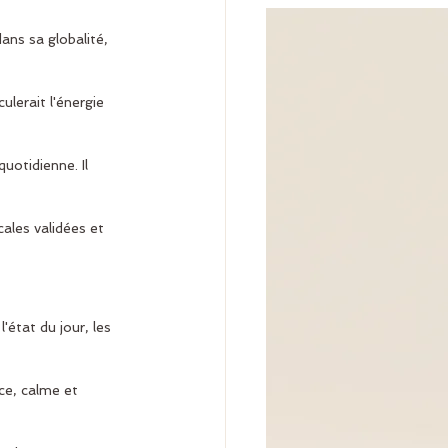
ans sa globalité, 
ulerait l'énergie 
uotidienne. Il 
ales validées et 
état du jour, les 
ce, calme et 