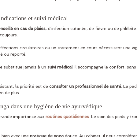
indications et suivi médical
nseillé en cas de plaies
, d'infection cutanée, de fièvre ou de phlébite
 toujours.
affections circulatoires ou un traitement en cours nécessitent une vigi
é ou reporté.
e substitue jamais à un 
suivi médical
. Il accompagne le confort, sans
tant, la priorité est de 
consulter un professionnel de santé
. Le pa
n de plus.
anga dans une hygiène de vie ayurvédique
grande importance aux 
routines quotidiennes
. Le soin des pieds y tro
 bien avec une 
pratique de yoga
 douce. Au cabinet, il peut compléte