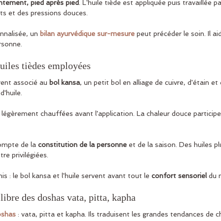
ntement, pied après pied
. L'huile tiède est appliquée puis travaillée p
 et des pressions douces.
nalisée, un 
bilan ayurvédique sur-mesure
 peut précéder le soin. Il ai
rsonne.
huiles tièdes employées
ent associé au 
bol kansa
, un petit bol en alliage de cuivre, d'étain et d
d'huile.
 légèrement chauffées avant l'application. La chaleur douce participe
compte de la 
constitution de la personne
 et de la saison. Des huiles p
re privilégiées.
s : le bol kansa et l'huile servent avant tout le 
confort sensoriel
 du
ibre des doshas vata, pitta, kapha
oshas
 : vata, pitta et kapha. Ils traduisent les grandes tendances de 