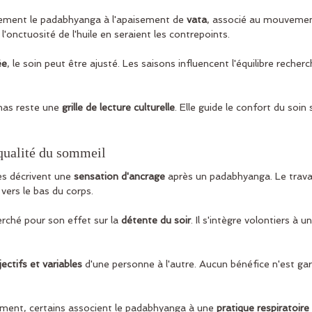
lement le padabhyanga à l'apaisement de 
vata
, associé au mouvement
l'onctuosité de l'huile en seraient les contrepoints.
ée
, le soin peut être ajusté. Les saisons influencent l'équilibre recherc
has reste une 
grille de lecture culturelle
. Elle guide le confort du soin
 qualité du sommeil
 décrivent une 
sensation d'ancrage
 après un padabhyanga. Le travail
vers le bas du corps.
rché pour son effet sur la 
détente du soir
. Il s'intègre volontiers à un
jectifs et variables
 d'une personne à l'autre. Aucun bénéfice n'est gara
ement, certains associent le padabhyanga à une 
pratique respiratoir