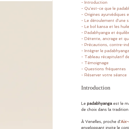
- Introduction
- Qu'est-ce que le pada
- Origines ayurvédiques 
- Le déroulement d'une s
- Le bol kansa et les hui
- Padabhyanga et équilib
- Détente, ancrage et qu
- Précautions, contre-ind
- Intégrer le padabhyang
- Tableau récapitulatif d
- Témoignage
- Questions fréquentes
- Réserver votre séance
Introduction
Le 
padabhyanga
 est le m
de choix dans la traditio
À Venelles, proche d'
Aix
enveloppant invite le corp