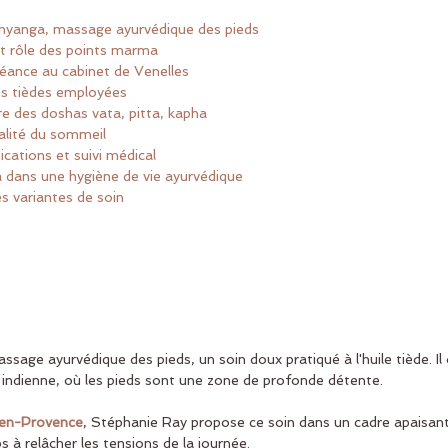
bhyanga, massage ayurvédique des pieds
et rôle des points marma
éance au cabinet de Venelles
les tièdes employées
re des doshas vata, pitta, kapha
alité du sommeil
ications et suivi médical
a dans une hygiène de vie ayurvédique
es variantes de soin
assage ayurvédique des pieds, un soin doux pratiqué à l'huile tiède. I
n indienne, où les pieds sont une zone de profonde détente.
-en-Provence
, Stéphanie Ray propose ce soin dans un cadre apaisant.
s à relâcher les tensions de la journée.