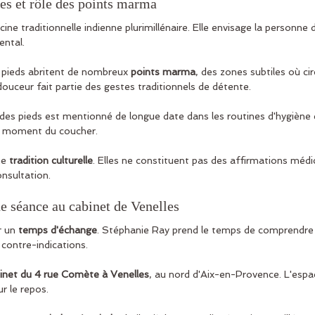
es et rôle des points marma
ine traditionnelle indienne plurimillénaire. Elle envisage la personne d
ental.
 pieds abritent de nombreux 
points marma
, des zones subtiles où circ
c douceur fait partie des gestes traditionnels de détente.
 des pieds est mentionné de longue date dans les routines d'hygiène q
e moment du coucher.
e 
tradition culturelle
. Elles ne constituent pas des affirmations médic
nsultation.
e séance au cabinet de Venelles
 un 
temps d'échange
. Stéphanie Ray prend le temps de comprendre l'
 contre-indications.
inet du 4 rue Comète à Venelles
, au nord d'Aix-en-Provence. L'espa
r le repos.