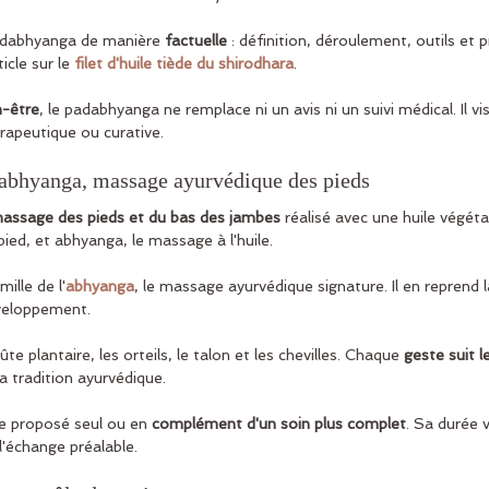
padabhyanga de manière 
factuelle
 : définition, déroulement, outils et p
icle sur le 
filet d'huile tiède du shirodhara
.
n-être
, le padabhyanga ne remplace ni un avis ni un suivi médical. Il vis
érapeutique ou curative.
dabhyanga, massage ayurvédique des pieds
assage des pieds et du bas des jambes
 réalisé avec une huile végéta
pied, et abhyanga, le massage à l'huile.
ille de l'
abhyanga
, le massage ayurvédique signature. Il en reprend la
veloppement.
oûte plantaire, les orteils, le talon et les chevilles. Chaque 
geste suit l
la tradition ayurvédique.
e proposé seul ou en 
complément d'un soin plus complet
. Sa durée v
l'échange préalable.