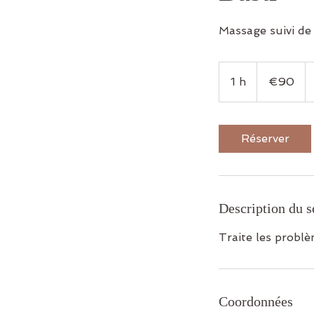
Massage suivi de 
90
euros
1 h
1
€90
Réserver
Description du s
Traite les problè
Coordonnées