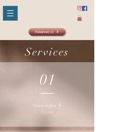
Réservez ici
Services
SHAKTIYOM
AYURVED
01
Massages &
Soins