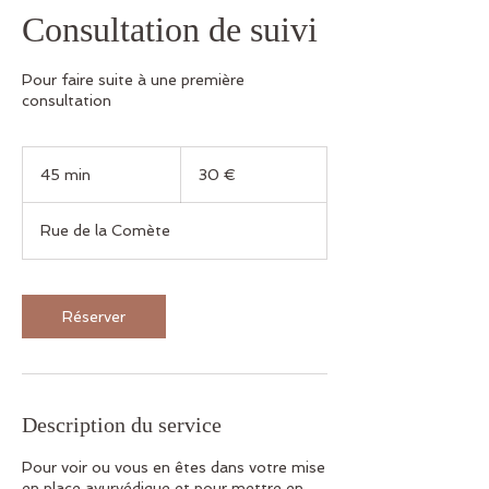
Consultation de suivi
Pour faire suite à une première
consultation
30
euros
45 min
4
30 €
5
m
Rue de la Comète
i
n
Réserver
Description du service
Pour voir ou vous en êtes dans votre mise
en place ayurvédique et pour mettre en