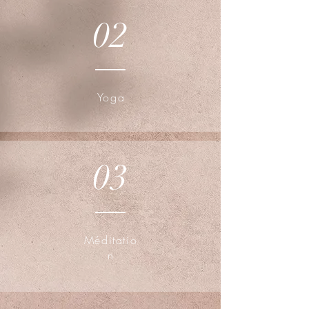
02
Yoga
03
Méditatio
n