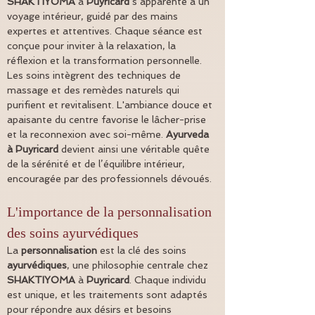
SHAKTIYOMA
 à 
Puyricard
 s’apparente à un 
voyage intérieur, guidé par des mains 
expertes et attentives. Chaque séance est 
conçue pour inviter à la relaxation, la 
réflexion et la transformation personnelle. 
Les soins intègrent des techniques de 
massage et des remèdes naturels qui 
purifient et revitalisent. L'ambiance douce et 
apaisante du centre favorise le lâcher-prise 
et la reconnexion avec soi-même. 
Ayurveda 
à Puyricard
 devient ainsi une véritable quête 
de la sérénité et de l’équilibre intérieur, 
encouragée par des professionnels dévoués.
L'importance de la personnalisation 
des soins ayurvédiques
La 
personnalisation
 est la clé des soins 
ayurvédiques
, une philosophie centrale chez 
SHAKTIYOMA
 à 
Puyricard
. Chaque individu 
est unique, et les traitements sont adaptés 
pour répondre aux désirs et besoins 