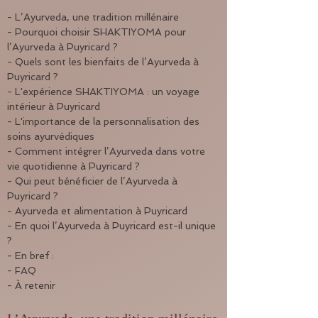
- L’Ayurveda, une tradition millénaire
- Pourquoi choisir SHAKTIYOMA pour 
l’Ayurveda à Puyricard ?
- Quels sont les bienfaits de l’Ayurveda à 
Puyricard ?
- L'expérience SHAKTIYOMA : un voyage 
intérieur à Puyricard
- L'importance de la personnalisation des 
soins ayurvédiques
- Comment intégrer l’Ayurveda dans votre 
vie quotidienne à Puyricard ?
- Qui peut bénéficier de l’Ayurveda à 
Puyricard ?
- Ayurveda et alimentation à Puyricard
- En quoi l’Ayurveda à Puyricard est-il unique 
?
- En bref :
- FAQ
- À retenir