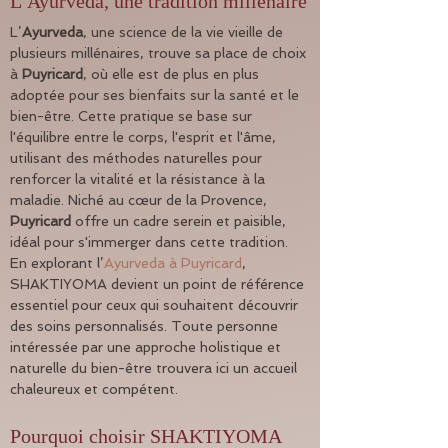
L’Ayurveda, une tradition millénaire
L’
Ayurveda
, une science de la vie vieille de 
plusieurs millénaires, trouve sa place de choix 
à 
Puyricard
, où elle est de plus en plus 
adoptée pour ses bienfaits sur la santé et le 
bien-être. Cette pratique se base sur 
l'équilibre entre le corps, l'esprit et l'âme, 
utilisant des méthodes naturelles pour 
renforcer la vitalité et la résistance à la 
maladie. Niché au cœur de la Provence, 
Puyricard
 offre un cadre serein et paisible, 
idéal pour s'immerger dans cette tradition. 
En explorant l’
Ayurveda à Puyricard
, 
SHAKTIYOMA devient un point de référence 
essentiel pour ceux qui souhaitent découvrir 
des soins personnalisés. Toute personne 
intéressée par une approche holistique et 
naturelle du bien-être trouvera ici un accueil 
chaleureux et compétent.
Pourquoi choisir SHAKTIYOMA 