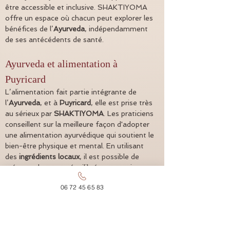
être accessible et inclusive. SHAKTIYOMA 
offre un espace où chacun peut explorer les 
bénéfices de l’
Ayurveda
, indépendamment 
de ses antécédents de santé.
Ayurveda et alimentation à 
Puyricard
L’alimentation fait partie intégrante de 
l’
Ayurveda
, et à 
Puyricard
, elle est prise très 
au sérieux par 
SHAKTIYOMA
. Les praticiens 
conseillent sur la meilleure façon d'adopter 
une alimentation ayurvédique qui soutient le 
bien-être physique et mental. En utilisant 
des 
ingrédients locaux
, il est possible de 
préparer des repas équilibrés et nourrissants. 
L’accompagnement personnalisé permet de 
06 72 45 65 83
choisir les aliments qui harmonisent les 
doshas et améliorent la digestion. Intégrer 
ces 
principes alimentaires
 dans son quotidien 
à 
Puyricard
 devient ainsi une démarche 