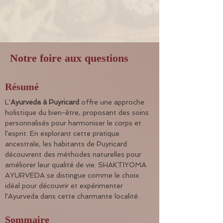
Notre foire aux questions
Résumé
L'
Ayurveda à Puyricard
 offre une approche 
holistique du bien-être, proposant des soins 
personnalisés pour harmoniser le corps et 
l'esprit. En explorant cette pratique 
ancestrale, les habitants de Puyricard 
découvrent des méthodes naturelles pour 
améliorer leur qualité de vie. SHAKTIYOMA 
AYURVEDA se distingue comme le choix 
idéal pour découvrir et expérimenter 
l'Ayurveda dans cette charmante localité.
Sommaire