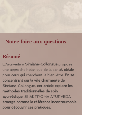
Notre foire aux questions
Résumé
L'
Ayurveda à 
Simiane-Collongue
 propose 
une approche holistique de la santé, idéale 
pour ceux qui cherchent le bien-être. 
En se 
concentrant sur la ville charmante de
Simiane-Collongue, 
cet article explore les 
méthodes traditionnelles de soin 
ayurvédique.
 SHAKTIYOMA AYURVEDA 
émerge comme la référence incontournable 
pour découvrir ces pratiques.