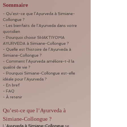
Sommaire
- Qu’est-ce que l’Ayurveda à Simiane-
Collongue ?
- Les bienfaits de l’Ayurveda dans votre 
quotidien
- Pourquoi choisir SHAKTIYOMA 
AYURVEDA à Simiane-Collongue ?
- Quelle est l'histoire de l’Ayurveda à 
Simiane-Collongue ?
- Comment l’Ayurveda améliore-t-il la 
qualité de vie ?
- Pourquoi Simiane-Collongue est-elle 
idéale pour l’Ayurveda ?
- En bref
- FAQ
- À retenir
Qu’est-ce que l’Ayurveda à 
Simiane-Collongue ?
L’
Ayurveda à Simiane-Collongue
 se 